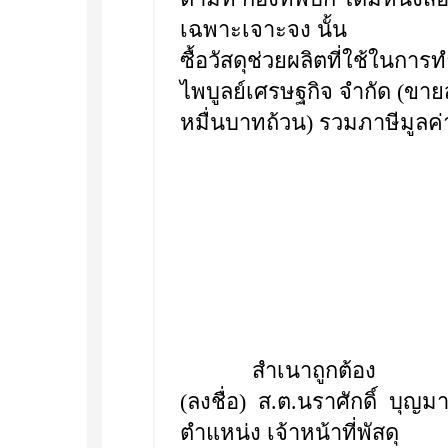
เฉพาะเจาะจง นั้น
ซื้อวัสดุช่วยผลิตที่ใช้ในกา
ไพบูลย์เศรษฐกิจ จำกัด (ขาย
หมื่นบาทถ้วน) รวมภาษีมูลค่า
สำเนาถูกต้อง
(ลงชื่อ) ส.ต.นราศักดิ์ บุญม
ตำแหน่ง เจ้าหน้าที่พัสดุ