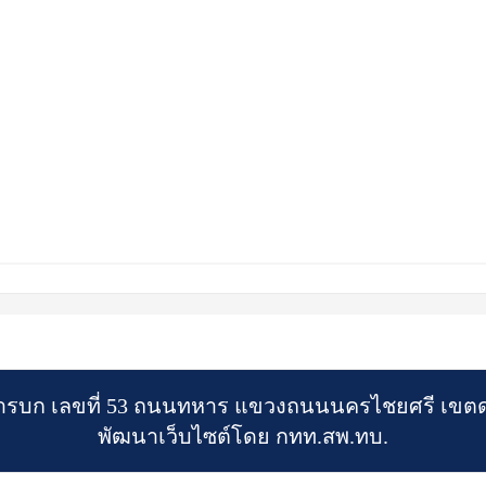
รบก เลขที่ 53 ถนนทหาร แขวงถนนนครไชยศรี เขตดุ
พัฒนาเว็บไซต์โดย กทท.สพ.ทบ.