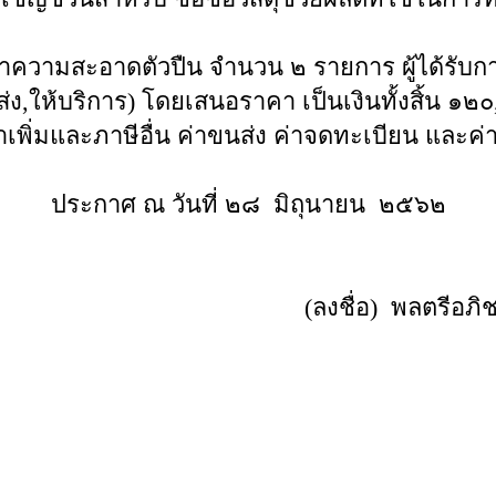
รทำความสะอาดตัวปืน จำนวน ๒ รายการ ผู้ได้รับการ
ส่ง,ให้บริการ) โดยเสนอราคา เป็นเงินทั้งสิ้น ๑
เพิ่มและภาษีอื่น ค่าขนส่ง ค่าจดทะเบียน และค่าใ
ประกาศ ณ วันที่ ๒๘ มิถุนายน ๒๕๖๒
(ลงชื่อ) พลตร
า