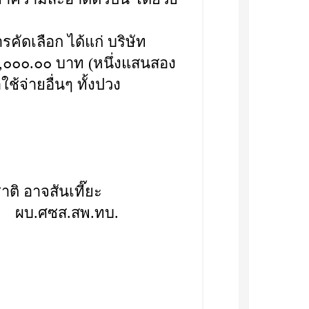
คัดเลือก ได้แก่ บริษัท
๒๐,๐๐๐.๐๐ บาท (หนึ่งแสนสอง
ช้จ่ายอื่นๆ ทั้งปวง
ีอภิชาติ อาจสันเที๊ยะ
ผบ.ศซส.สพ.ทบ.