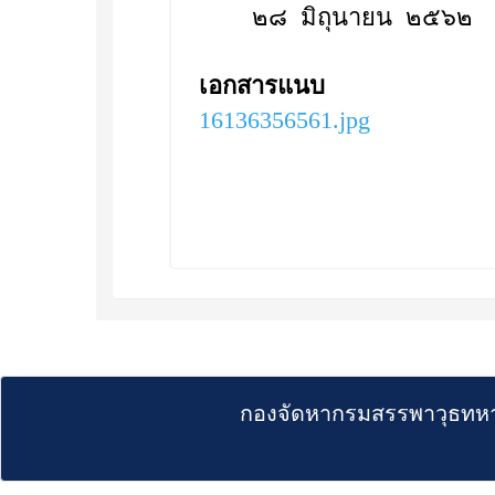
๒๘ มิถุนายน ๒๕๖๒
เอกสารแนบ
16136356561.jpg
กองจัดหากรมสรรพาวุธทหา