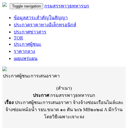
กรมสรรพาวุธทหารบก
Toggle navigation
ข้อมูลสาระสำคัญในสัญญา
ประกวดราคาทางอิเล็กทรอนิกส์
ประกาศข่าวสาร
TOR
ประกาศผู้ชนะ
ราคากลาง
เผยแพร่แผน
ประกาศผู้ชนะการเสนอราคา
(สำเนา)
ประกาศ
กรมสรรพาวุธทหารบก
เรื่อง
ประกาศผู้ชนะการเสนอราคา จ้างจ้างซ่อมเรือนไมล์และ
จ้างซ่อมหม้อน้ำ รยบ.ขนาด ๑๐ ตัน ๖x๖ MB๒๐๒๘ A มีกว้าน
โดยวิธีเฉพาะเจาะจง