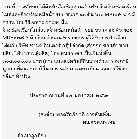
ตามที่ กองทัพบก ได้มีหนังสือเชิญชวนสำหรับ จ้างจ้างซ่อมเรือน
ไมล์และจ้างซ่อมหม้อน้ำ รยบ.ขนาด ๑๐ ตัน ๖x๖ MB๒๐๒๘ A มี
กว้าน โดยวิธีเฉพาะเจาะจง นั้น
จ้างซ่อมเรือนไมล์และจ้างซ่อมหม้อน้ำ รยบ.ขนาด ๑๐ ตัน ๖x๖
MB๒๐๒๘ A มีกว้าน จำนวน ๒ รายการ ผู้ได้รับการคัดเลือก
ได้แก่ บริษัท ชานซ์ อินเตอร์ กรุ๊ป จำกัด (ส่งออก,ขายส่ง,ขาย
ปลีก, ให้บริการ,ผู้ผลิต) โดยเสนอราคา เป็นเงินทั้งสิ้น
๓๐๘,๐๔๐.๐๐ บาท (สามแสนแปดพันสี่สิบบาทถ้วน) รวมภาษี
มูลค่าเพิ่มและภาษีอื่น ค่าขนส่ง ค่าจดทะเบียน และค่าใช้จ่า
ยอื่นๆ ทั้งปวง
ประกาศ ณ วันที่ ๑๓ มกราคม ๒๕๖๓
(ลงชื่อ) พลตรีอภิชาติ อาจสันเที๊ยะ
ผบ.ศซส.สพ.ทบ.
สำเนาถูกต้อง