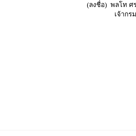
(ลงชื่อ) พ
เจ้า