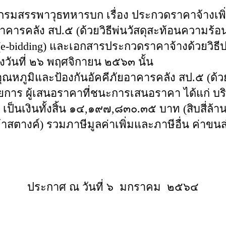
รมสรรพาวุธทหารบก เรื่อง ประกวดราคาจ้างเพิ
าคารคลัง สป.๕ (ด้วยวิธีพ่นวัสดุสะท้อนความร้อนแ
(e-bidding) และเอกสารประกวดราคาจ้างด้วยวิธี
ลงวันที่ ๒๖ พฤศจิกายน ๒๕๖๓ นั้น
ุณหภูมิและป้องกันอัคคีภัยอาคารคลัง สป.๕ (ด้ว
การ ผู้เสนอราคาที่ชนะการเสนอราคา ได้แก่ บริษั
ป็นเงินทั้งสิ้น ๑๔,๑๙๗,๘๓๐.๓๕ บาท (สิบสี่ล้าน
ตางค์) รวมภาษีมูลค่าเพิ่มและภาษีอื่น ค่าขนส
ประกาศ ณ วันที่ ๖ มกราคม ๒๕๖๔