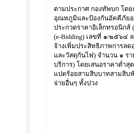
ตามประกาศ กองทัพบก โดยก
อุณหภูมิและป้องกันอัคคีภัยอ
ประกวดราคาอิเล็กทรอนิกส์ 
(e-Bidding) เลขที่ ๑/๒๕๖๔ 
จ้างเพิ่มประสิทธิภาพการลดอ
และวัสดุกันไฟ) จำนวน ๑ ราย
บริการ) โดยเสนอราคาต่ำสุด เ
แปดร้อยสามสิบบาทสามสิบห้าส
จ่ายอื่นๆ ทั้งปวง