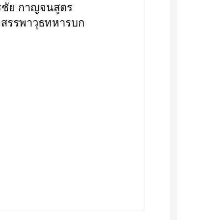
ลโท ศรชัย กาญจนสูตร
กรมสรรพาวุธทหารบก