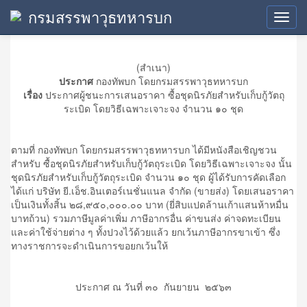
กรมสรรพาวุธทหารบก
ประกาศผู้ชนะการเสนอราคา
Toggl
navig
(สำเนา)
ประกาศ
กองทัพบก โดยกรมสรรพาวุธทหารบก
เรื่อง
ประกาศผู้ชนะการเสนอราคา ซื้อชุดนิรภัยสำหรับเก็บกู้วัตถุ
ระเบิด โดยวิธีเฉพาะเจาะจง จำนวน ๑๐ ชุด
ตามที่ กองทัพบก โดยกรมสรรพาวุธทหารบก ได้มีหนังสือเชิญชวน
สำหรับ ซื้อชุดนิรภัยสำหรับเก็บกู้วัตถุระเบิด โดยวิธีเฉพาะเจาะจง นั้น
ชุดนิรภัยสำหรับเก็บกู้วัตถุระเบิด จำนวน ๑๐ ชุด ผู้ได้รับการคัดเลือก
ได้แก่ บริษัท ยี.เอ็ช.อินเตอร์เนชั่นแนล จำกัด (ขายส่ง) โดยเสนอราคา
เป็นเงินทั้งสิ้น ๒๘,๙๕๐,๐๐๐.๐๐ บาท (ยี่สิบแปดล้านเก้าแสนห้าหมื่น
บาทถ้วน) รวมภาษีมูลค่าเพิ่ม ภาษีอากรอื่น ค่าขนส่ง ค่าจดทะเบียน
และค่าใช้จ่ายต่าง ๆ ทั้งปวงไว้ด้วยแล้ว ยกเว้นภาษีอากรขาเข้า ซึ่ง
ทางราชการจะดำเนินการขอยกเว้นให้
ประกาศ ณ วันที่ ๓๐ กันยายน ๒๕๖๓