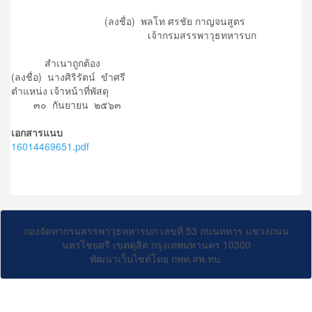
(ลงชื่อ) พลโท ศรชัย กาญจนสูตร
เจ้ากรมสรรพาวุธทหารบก
สำเนาถูกต้อง
(ลงชื่อ) นางศิริรัตน์ ขำศรี
ตำแหน่ง เจ้าหน้าที่พัสดุ
๓๐ กันยายน ๒๕๖๓
เอกสารแนบ
16014469651.pdf
กองจัดหากรมสรรพาวุธทหารบก เลขที่ 53 ถนนทหาร แขวงถนน
นครไชยศรี เขตดุสิต กรุงเทพมหานคร 10300
พัฒนาเว็บไซต์โดย กทท.สพ.ทบ.