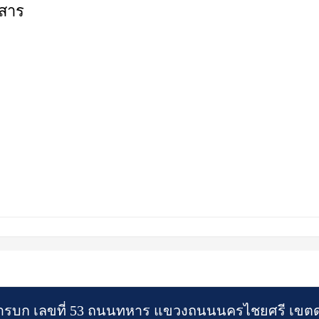
กสาร
รบก เลขที่ 53 ถนนทหาร แขวงถนนนครไชยศรี เขตดุ