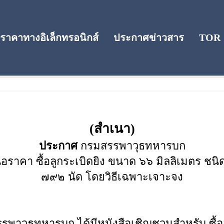
าคาทางอิเล็กทรอนิกส์
ประกาศข่าวสาร
TOR
คา
(สำเนา)
ประกาศ
กรมสรรพาวุธทหารบก
ราคา ซื้อลูกระเบิดยิง ขนาด ๖๖ มิลลิเมตร ช
๗๙๒ นัด โดยวิธีเฉพาะเจาะจง
รพาวุธทหารบก ได้มีหนังสือเชิญชวนสำหรับ ซื้อ