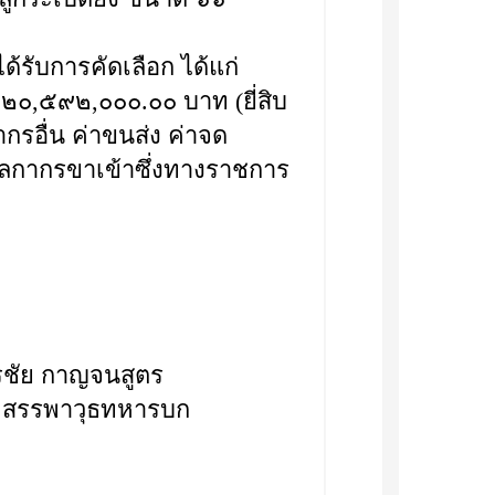
้รับการคัดเลือก ได้แก่
้น ๒๐,๕๙๒,๐๐๐.๐๐ บาท (ยี่สิบ
กรอื่น ค่าขนส่ง ค่าจด
ศุลกากรขาเข้าซึ่งทางราชการ
ลโท ศรชัย กาญจนสูตร
กรมสรรพาวุธทหารบก