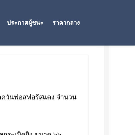
ประกาศผู้ชนะ
ราคากลาง
นิดควันฟอสฟอรัสแดง จำนวน
ลูกระเบิดยิง ขนาด ๖๖