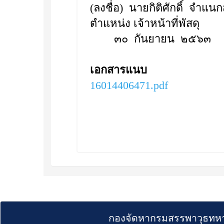
(ลงชื่อ) นายกิติศักดิ์ จำแน
ตำแหน่ง เจ้าหน้าที่พัสดุ
๓๐ กันยายน ๒๕๖๓
เอกสารแนบ
16014406471.pdf
กองจัดหากรมสรรพาวุธทหา