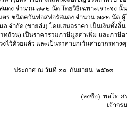
สแดง จำนวน ๗๙๒ นัด โดยวิธีเฉพาะเจาะจง นั้น
เมตร ชนิดควันฟอสฟอรัสแดง จำนวน ๗๙๒ นัด ผู้ได
นแนล จำกัด (ขายส่ง) โดยเสนอราคา เป็นเงินทั้งสิ
าทถ้วน) เป็นราคารวมภาษีมูลค่าเพิ่ม และภาษีอา
ั้งปวงไว้ด้วยแล้ว และเป็นราคายกเว้นค่าอากรทาง
ประกาศ ณ วันที่ ๓๐ กันยายน ๒๕๖๓
(ลงชื่อ) พ
เจ้า