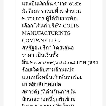
และปืนเล็กสั้น ขนาด ๕.๕๖
มิลลิเมตร แบบที่ ๗ จำนวน
๒ รายการ ผู้ได้รับการคัด
เลือก ได้แก่ บริษัท COLTS
MANUFACTURINTG
COMPANY LLC.
สหรัฐอเมริกา โดยเสนอ
ราคา เป็นเงินทั้ง
สิ้น ๒๗๓,๘๑๙,๖๘๔.๐๘ บาท (สอง
ร้อยเจ็ดสิบสามล้านแปด
แสนหนึ่งหมื่นเก้าพันหกร้อย
แปดสิบสี่บาทแปด
สตางค์) (ที่ดำเนินการใน
ลักษณะก่อหนี้ผูกพันข้าม