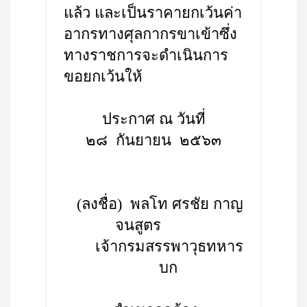
แล้ว และเป็นราคายกเว้นค่า
อากรทางศุลกากรขาเข้าซึ่ง
ทางราชการจะดำเนินการ
ขอยกเว้นให้
ประกาศ ณ วันที่
๒๘ กันยายน ๒๕๖๓
(ลงชื่อ) พลโท ศรชัย กาญ
จนสูตร
เจ้ากรมสรรพาวุธทหาร
บก