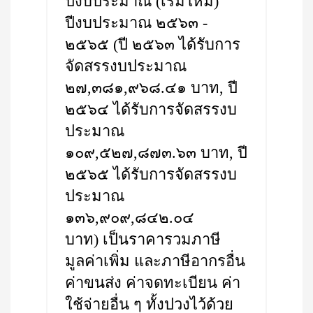
ปีงบประมาณ (เริ่มใหม่)
ปีงบประมาณ ๒๕๖๓ -
๒๕๖๕ (ปี ๒๕๖๓ ได้รับการ
จัดสรรงบประมาณ
๒๗,๓๘๑,๙๖๘.๔๑ บาท, ปี
๒๕๖๔ ได้รับการจัดสรรงบ
ประมาณ
๑๐๙,๕๒๗,๘๗๓.๖๓ บาท, ปี
๒๕๖๕ ได้รับการจัดสรรงบ
ประมาณ
๑๓๖,๙๐๙,๘๔๒.๐๔
บาท) เป็นราคารวมภาษี
มูลค่าเพิ่ม และภาษีอากรอื่น
ค่าขนส่ง ค่าจดทะเบียน ค่า
ใช้จ่ายอื่น ๆ ทั้งปวงไว้ด้วย