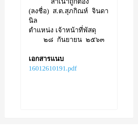
สำเนาถูกต้อง
(ลงชื่อ) ส.ต.สุภกิณห์ จินดา
นิล
ตำแหน่ง เจ้าหน้าที่พัสดุ
๒๘ กันยายน ๒๕๖๓
เอกสารแนบ
16012610191.pdf