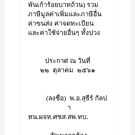
พันเก้าร้อยบาทถ้วน) รวม
ภาษีมูลค่าเพิ่มและภาษีอื่น
ค่าขนส่ง ค่าจดทะเบียน
และค่าใช้จ่ายอื่นๆ ทั้งปวง
ประกาศ ณ วันที่
๒๒ ตุลาคม ๒๕๖๑
(ลงชื่อ) พ.อ.สุธีร์ กัลป
า
หน.ผจห.ศซส.สพ.ทบ.