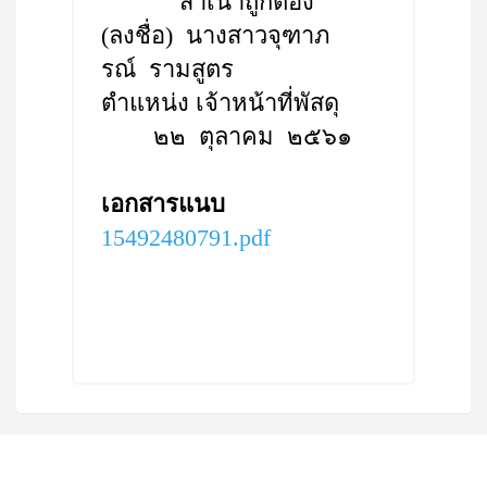
สำเนาถูกต้อง
(ลงชื่อ) นางสาวจุฑาภ
รณ์ รามสูตร
ตำแหน่ง เจ้าหน้าที่พัสดุ
๒๒ ตุลาคม ๒๕๖๑
เอกสารแนบ
15492480791.pdf