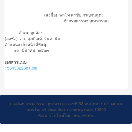
(ลงชื่อ) พลโท ศรชัย กาญจนสูตร
เจ้ากรมสรรพาวุธทหารบก
สำเนาถูกต้อง
(ลงชื่อ) ส.ต.สุภกิณห์ จินดานิล
ตำแหน่ง เจ้าหน้าที่พัสดุ
๑๖ มีนาคม ๒๕๖๓
เอกสารแนบ
15843322681.jpg
กองจัดหากรมสรรพาวุธทหารบก เลขที่ 53 ถนนทหาร แขวงถนน
นครไชยศรี เขตดุสิต กรุงเทพมหานคร 10300
พัฒนาเว็บไซต์โดย กทท.สพ.ทบ.