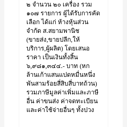
๒ จำนวน ๒๐ เครื่อง รวม
๑๐๗ รายการ ผู้ได้รับการคัด
เลือก ได้แก่ ห้างหุ้นส่วน
จำกัด ส.สยามพานิช
(ขายส่ง,ขายปลีก,ให้
บริการ,ผู้ผลิต) โดยเสนอ
ราคา เป็นเงินทั้งสิ้น
๖,๙๘๑,๓๔๔.- บาท (หก
ล้านเก้าแสนแปดหมื่นหนึ่ง
พันสามร้อยสี่สิบสี่บาทถ้วน)
รวมภาษีมูลค่าเพิ่มและภาษี
อื่น ค่าขนส่ง ค่าจดทะเบียน
และค่าใช้จ่ายอื่นๆ ทั้งปวง