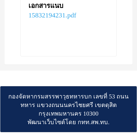
เอกสารแนบ
15832194231.pdf
กองจัดหากรมสรรพาวุธทหารบก เลขที่ 53 ถนน
ทหาร แขวงถนนนครไชยศรี เขตดุสิต
กรุงเทพมหานคร 10300
พัฒนาเว็บไซต์โดย กทท.สพ.ทบ.