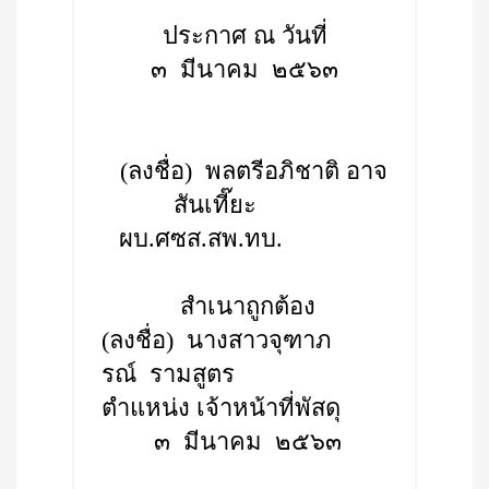
ประกาศ ณ วันที่
๓ มีนาคม ๒๕๖๓
(ลงชื่อ) พลตรีอภิชาติ อาจ
สันเที๊ยะ
ผบ.ศซส.สพ.ทบ.
สำเนาถูกต้อง
(ลงชื่อ) นางสาวจุฑาภ
รณ์ รามสูตร
ตำแหน่ง เจ้าหน้าที่พัสดุ
๓ มีนาคม ๒๕๖๓