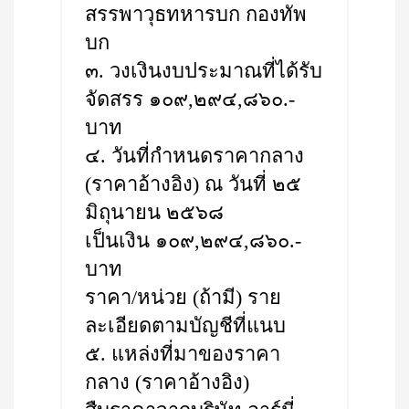
สรรพาวุธทหารบก กองทัพ
บก
๓. วงเงินงบประมาณที่ได้รับ
จัดสรร ๑๐๙,๒๙๔,๘๖๐.-
บาท
๔. วันที่กำหนดราคากลาง
(ราคาอ้างอิง) ณ วันที่ ๒๕
มิถุนายน ๒๕๖๘
เป็นเงิน ๑๐๙,๒๙๔,๘๖๐.-
บาท
ราคา/หน่วย (ถ้ามี) ราย
ละเอียดตามบัญชีที่แนบ
๕. แหล่งที่มาของราคา
กลาง (ราคาอ้างอิง)