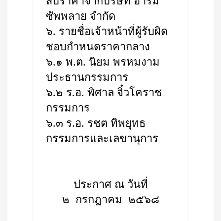
สืบราคาจากบริษัท อาร์มี่
ซัพพลาย จำกัด
๖. รายชื่อเจ้าหน้าที่ผู้รับผิด
ชอบกำหนดราคากลาง
๖.๑ พ.ต. นิยม พรหมงาม
ประธานกรรมการ
๖.๒ ร.อ. พิศาล จิ๋วโคราช
กรรมการ
๖.๓ ร.อ. รชต ทิพยุทธ
กรรมการและเลขานุการ
ประกาศ ณ วันที่
๒ กรกฎาคม ๒๕๖๘