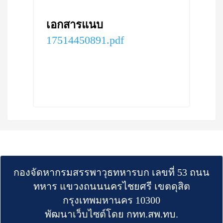
เอกสารแนบ
17514450891.pdf
กองจัดหากรมสรรพาวุธทหารบก เลขที่ 53 ถนน
ทหาร แขวงถนนนครไชยศรี เขตดุสิต
กรุงเทพมหานคร 10300
พัฒนาเว็บไซต์โดย กทท.สพ.ทบ.