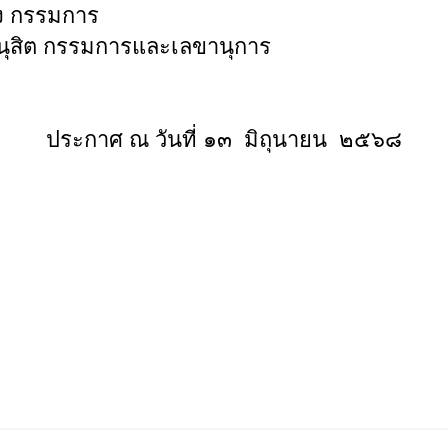
ทอง กรรมการ
พนุสิต กรรมการและเลขานุการ
ประกาศ ณ วันที่ ๑๓ มิถุนายน ๒๕๖๘