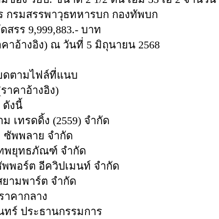
าร กรมสรรพาวุธทหารบก กองทัพบก
ัดสรร 9,999,883.- บาท
าอ้างอิง) ณ วันที่ 5 มิถุนายน 2568
ียดตามไฟล์ที่แนบ
ราคาอ้างอิง)
ังนี้
ม เทรดดิ้ง (2559) จำกัด
ี่ ซัพพลาย จำกัด
เทพยุทธภัณฑ์ จำกัด
ัพพอร์ต อีควิปเมนท์ จำกัด
 สยามพาร์ต จำกัด
นดราคากลาง
อินทร์ ประธานกรรมการ