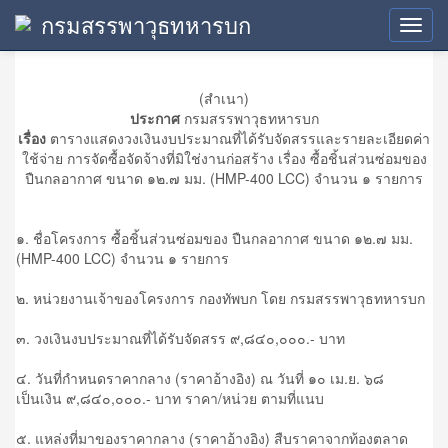
กรมสรรพาวุธทหารบก
ประกาศราคากลาง
Toggl
navig
(สำเนา)
ประกาศ
กรมสรรพาวุธทหารบก
เรื่อง
ตารางแสดงวงเงินงบประมาณที่ได้รับจัดสรรและรายละเอียดค่า
ใช้จ่าย การจัดซื้อจัดจ้างที่มิใช่งานก่อสร้าง เรื่อง ซื้อชิ้นส่วนซ่อมของ
ปืนกลอากาศ ขนาด ๑๒.๗ มม. (HMP-400 LCC) จำนวน ๑ รายการ
๑. ชื่อโครงการ ซื้อชิ้นส่วนซ่อมของ ปืนกลอากาศ ขนาด ๑๒.๗ มม.
(HMP-400 LCC) จำนวน ๑ รายการ
๒. หน่วยงานเจ้าของโครงการ กองทัพบก โดย กรมสรรพาวุธทหารบก
๓. วงเงินงบประมาณที่ได้รับจัดสรร ๙,๘๔๐,๐๐๐.- บาท
๔. วันที่กำหนดราคากลาง (ราคาอ้างอิง) ณ วันที่ ๑๐ เม.ย. ๖๘
เป็นเงิน ๙,๘๔๐,๐๐๐.- บาท ราคา/หน่วย ตามที่แนบ
๕. แหล่งที่มาของราคากลาง (ราคาอ้างอิง) สืบราคาจากท้องตลาด