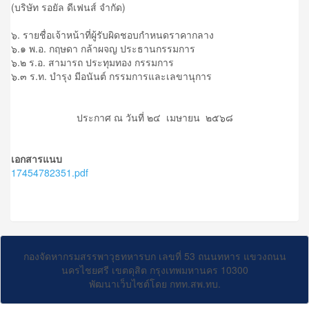
(บริษัท รอยัล ดีเฟนส์ จำกัด)
๖. รายชื่อเจ้าหน้าที่ผู้รับผิดชอบกำหนดราคากลาง
๖.๑ พ.อ. กฤษดา กล้าผจญ ประธานกรรมการ
๖.๒ ร.อ. สามารถ ประทุมทอง กรรมการ
๖.๓ ร.ท. บำรุง มีอนันต์ กรรมการและเลขานุการ
ประกาศ ณ วันที่ ๒๔ เมษายน ๒๕๖๘
เอกสารแนบ
17454782351.pdf
กองจัดหากรมสรรพาวุธทหารบก เลขที่ 53 ถนนทหาร แขวงถนน
นครไชยศรี เขตดุสิต กรุงเทพมหานคร 10300
พัฒนาเว็บไซต์โดย กทท.สพ.ทบ.