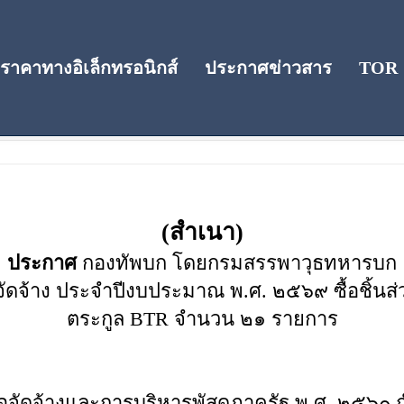
าคาทางอิเล็กทรอนิกส์
ประกาศข่าวสาร
TOR
(สำเนา)
ประกาศ
กองทัพบก โดยกรมสรรพาวุธทหารบก
จัดจ้าง ประจำปีงบประมาณ พ.ศ. ๒๕๖๙ ซื้อชิ้น
ตระกูล BTR จำนวน ๒๑ รายการ
้อจัดจ้างและการบริหารพัสดุภาครัฐ พ.ศ. ๒๕๖๐