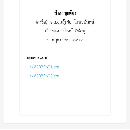
สำเนาถูกต้อง
(ลงชื่อ) จ.ส.อ.ณัฐชัย โดษะนันทน์
ตำแหน่ง เจ้าหน้าที่พัสดุ
๘ พฤษภาคม ๒๕๖๙
เอกสารแนบ
17782030501.jpg
17782030502.jpg