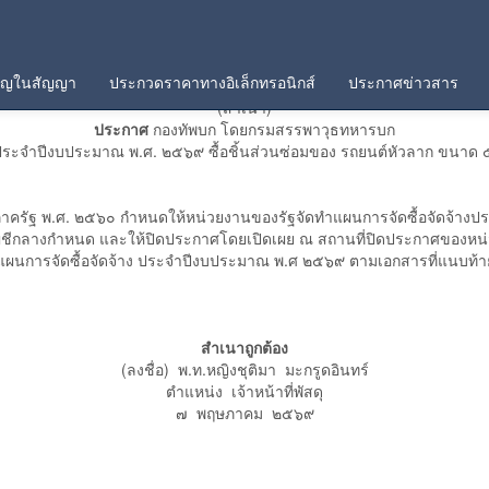
คัญในสัญญา
ประกวดราคาทางอิเล็กทรอนิกส์
ประกาศข่าวสาร
(สำเนา)
ประกาศ
กองทัพบก โดยกรมสรรพาวุธทหารบก
ง ประจำปีงบประมาณ พ.ศ. ๒๕๖๙ ซื้อชิ้นส่วนซ่อมของ รถยนต์หัวลาก ขนาด
ุภาครัฐ พ.ศ. ๒๕๖๐ กำหนดให้หน่วยงานของรัฐจัดทำแผนการจัดซื้อจัดจ้า
ีกลางกำหนด และให้ปิดประกาศโดยเปิดเผย ณ สถานที่ปิดประกาศของหน่ว
นการจัดซื้อจัดจ้าง ประจำปีงบประมาณ พ.ศ ๒๕๖๙ ตามเอกสารที่แนบท้า
สำเนาถูกต้อง
(ลงชื่อ) พ.ท.หญิงชุติมา มะกรูดอินทร์
ตำแหน่ง เจ้าหน้าที่พัสดุ
๗ พฤษภาคม ๒๕๖๙