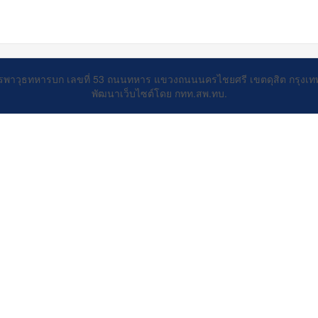
รพาวุธทหารบก เลขที่ 53 ถนนทหาร แขวงถนนนครไชยศรี เขตดุสิต กรุงเ
พัฒนาเว็บไซต์โดย กทท.สพ.ทบ.