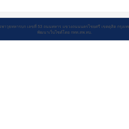
รพาวุธทหารบก เลขที่ 53 ถนนทหาร แขวงถนนนครไชยศรี เขตดุสิต กรุงเ
พัฒนาเว็บไซต์โดย กทท.สพ.ทบ.