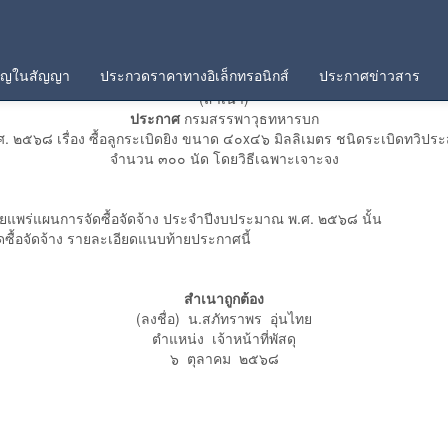
คัญในสัญญา
ประกวดราคาทางอิเล็กทรอนิกส์
ประกาศข่าวสาร
(สำเนา)
ประกาศ
กรมสรรพาวุธทหารบก
ศ. ๒๕๖๘ เรื่อง ซื้อลูกระเบิดยิง ขนาด ๔๐x๔๖ มิลลิเมตร ชนิดระเบิดทว
จำนวน ๓๐๐ นัด โดยวิธีเฉพาะเจาะจง
แพร่แผนการจัดซื้อจัดจ้าง ประจำปีงบประมาณ พ.ศ. ๒๕๖๘ นั้น
้อจัดจ้าง รายละเอียดแนบท้ายประกาศนี้
สำเนาถูกต้อง
(ลงชื่อ) น.สภัทราพร อุ่นไทย
ตำแหน่ง เจ้าหน้าที่พัสดุ
๖ ตุลาคม ๒๕๖๘