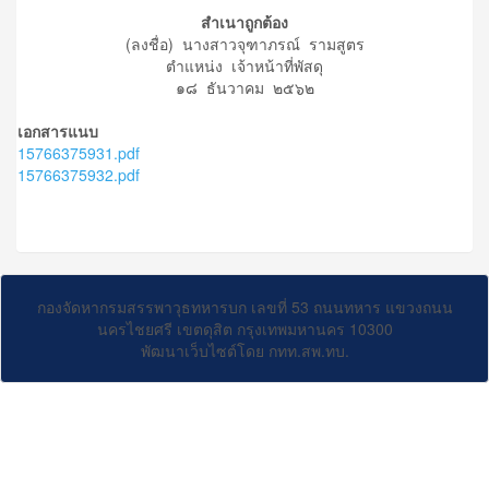
สำเนาถูกต้อง
(ลงชื่อ) นางสาวจุฑาภรณ์ รามสูตร
ตำแหน่ง เจ้าหน้าที่พัสดุ
๑๘ ธันวาคม ๒๕๖๒
เอกสารแนบ
15766375931.pdf
15766375932.pdf
กองจัดหากรมสรรพาวุธทหารบก เลขที่ 53 ถนนทหาร แขวงถนน
นครไชยศรี เขตดุสิต กรุงเทพมหานคร 10300
พัฒนาเว็บไซต์โดย กทท.สพ.ทบ.