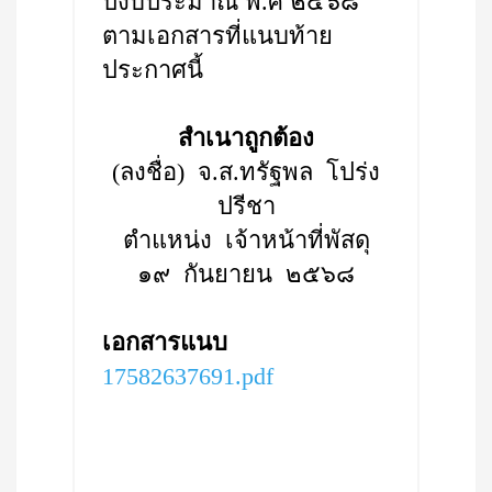
ปีงบประมาณ พ.ศ ๒๕๖๘
ตามเอกสารที่แนบท้าย
ประกาศนี้
สำเนาถูกต้อง
(ลงชื่อ) จ.ส.ทรัฐพล โปร่ง
ปรีชา
ตำแหน่ง เจ้าหน้าที่พัสดุ
๑๙ กันยายน ๒๕๖๘
เอกสารแนบ
17582637691.pdf