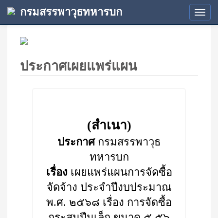
กรมสรรพาวุธทหารบก
Tog
navi
ประกาศเผยแพร่แผน
(สำเนา)
ประกาศ
กรมสรรพาวุธ
ทหารบก
เรื่อง
เผยแพร่แผนการจัดซื้อ
จัดจ้าง ประจำปีงบประมาณ
พ.ศ. ๒๕๖๘ เรื่อง การจัดซื้อ
กระสุนปืนเล็ก ขนาด ๕.๕๖