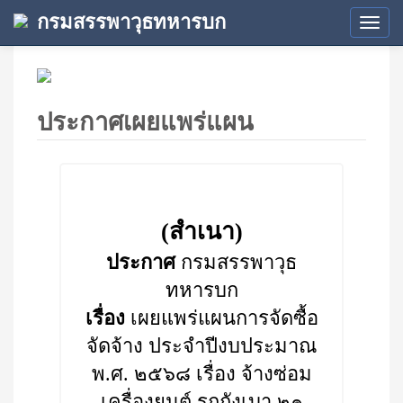
กรมสรรพาวุธทหารบก
Tog
navi
ประกาศเผยแพร่แผน
(สำเนา)
ประกาศ
กรมสรรพาวุธ
ทหารบก
เรื่อง
เผยแพร่แผนการจัดซื้อ
จัดจ้าง ประจำปีงบประมาณ
พ.ศ. ๒๕๖๘ เรื่อง จ้างซ่อม
เครื่องยนต์ รถถังเบา ๒๑