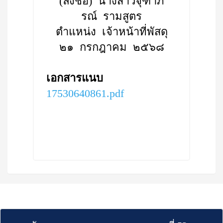
(ลงชื่อ) นางสาวจุฑาภ
รณ์ รามสูตร
ตำแหน่ง เจ้าหน้าที่พัสดุ
๒๑ กรกฎาคม ๒๕๖๘
เอกสารแนบ
17530640861.pdf