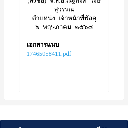
(ลงชื่อ) จ.ส.อ.ณัฐพงศ์ วงษ์
สุวรรณ
ตำแหน่ง เจ้าหน้าที่พัสดุ
๖ พฤษภาคม ๒๕๖๘
เอกสารแนบ
17465058411.pdf