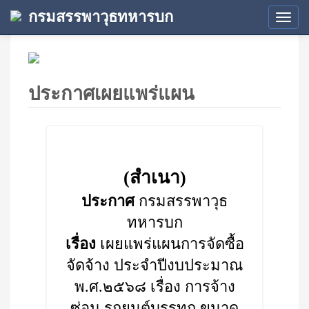
กรมสรรพาวุธทหารบก
Tog
navi
ประกาศเผยแพร่แผน
(สำเนา)
ประกาศ
กรมสรรพาวุธ
ทหารบก
เรื่อง
เผยแพร่แผนการจัดซื้อ
จัดจ้าง ประจำปีงบประมาณ
พ.ศ.๒๕๖๘ เรื่อง การจ้าง
ซ่อม รถยนต์บรรทุก ขนาด