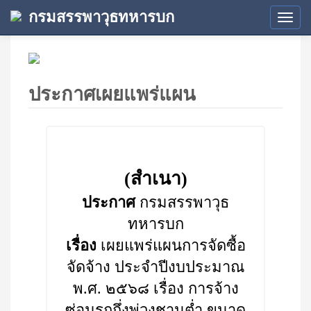
กรมสรรพาวุธทหารบก
Tog
navi
ประกาศเผยแพร่แผน
(สำเนา)
ประกาศ
กรมสรรพาวุธ
ทหารบก
เรื่อง
เผยแพร่แผนการจัดซื้อ
จัดจ้าง ประจำปีงบประมาณ
พ.ศ. ๒๕๖๘ เรื่อง การจ้าง
ซ่อมรถกึ่งพ่วงชานต่ำ ขนาด