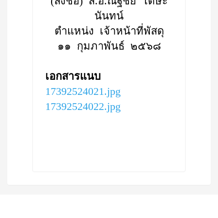
(ลงชื่อ) ส.อ.ณัฐชัย โดษะ
นันทน์
ตำแหน่ง เจ้าหน้าที่พัสดุ
๑๑ กุมภาพันธ์ ๒๕๖๘
เอกสารแนบ
17392524021.jpg
17392524022.jpg