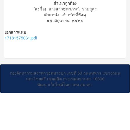
สำเนาถูกต้อง
(ลงชื่อ) นางสาวจุฑาภรณ์ รามสูตร
ตำแหน่ง เจ้าหน้าที่พัสดุ
๑๒ มิถุนายน ๒๕๖๗
เอกสารแนบ
17181575661.pdf
กองจัดหากรมสรรพาวุธทหารบก เลขที่ 53 ถนนทหาร แขวงถนน
นครไชยศรี เขตดุสิต กรุงเทพมหานคร 10300
พัฒนาเว็บไซต์โดย กทท.สพ.ทบ.