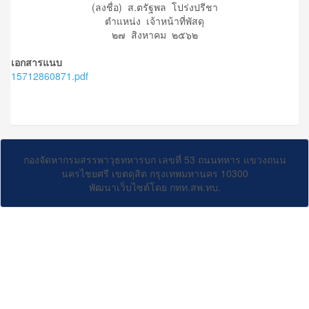
(ลงชื่อ) ส.ตรัฐพล โปร่งปรีชา
ตำแหน่ง เจ้าหน้าที่พัสดุ
๒๗ สิงหาคม ๒๕๖๒
เอกสารแนบ
15712860871.pdf
กองจัดหากรมสรรพาวุธทหารบก เลขที่ 53 ถนนทหาร แขวงถนน
นครไชยศรี เขตดุสิต กรุงเทพมหานคร 10300
พัฒนาเว็บไซต์โดย กทท.สพ.ทบ.