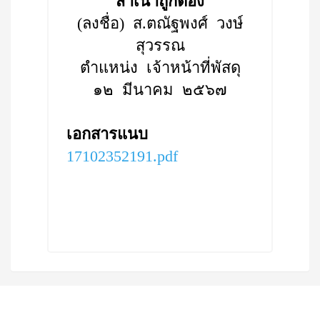
สำเนาถูกต้อง
(ลงชื่อ) ส.ตณัฐพงศ์ วงษ์
สุวรรณ
ตำแหน่ง เจ้าหน้าที่พัสดุ
๑๒ มีนาคม ๒๕๖๗
เอกสารแนบ
17102352191.pdf