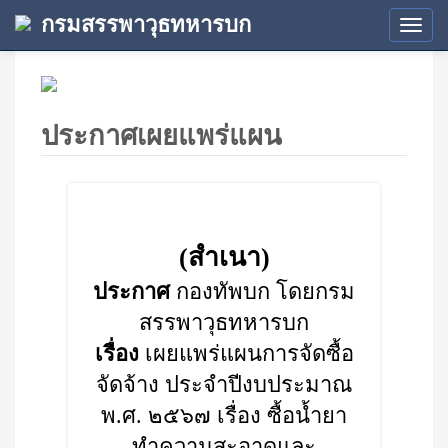
กรมสรรพาวุธทหารบก
Tog
navi
ประกาศเผยแพร่แผน
(สำเนา)
ประกาศ
กองทัพบก โดยกรม
สรรพาวุธทหารบก
เรื่อง
เผยแพร่แผนการจัดซื้อ
จัดจ้าง ประจำปีงบประมาณ
พ.ศ. ๒๕๖๗ เรื่อง ซื้อน้ำยา
ทำความสะอาดและ