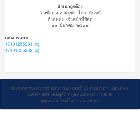
สำเนาถูกต้อง
(ลงชื่อ) ส.อ.ณัฐชัย โดษะนันทน์
ตำแหน่ง เจ้าหน้าที่พัสดุ
๑๑ มีนาคม ๒๕๖๗
เอกสารแนบ
17101255231.jpg
17101255232.jpg
กองจัดหากรมสรรพาวุธทหารบก เลขที่ 53 ถนนทหาร แขวงถนน
นครไชยศรี เขตดุสิต กรุงเทพมหานคร 10300
พัฒนาเว็บไซต์โดย กทท.สพ.ทบ.