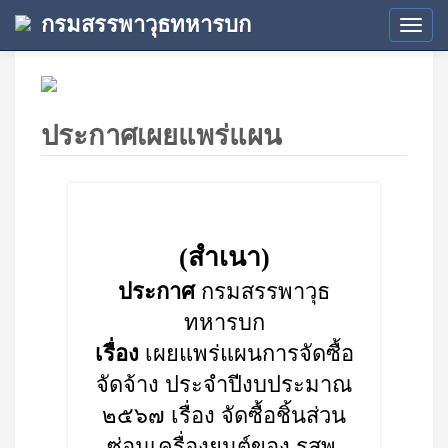
กรมสรรพาวุธทหารบก
Tog
navi
ประกาศเผยแพร่แผน
(สำเนา)
ประกาศ
กรมสรรพาวุธ
ทหารบก
เรื่อง
เผยแพร่แผนการจัดซื้อ
จัดจ้าง ประจำปีงบประมาณ
๒๕๖๗ เรื่อง จัดซื้อชิ้นส่วน
ซ่อมเครื่องยนต์ของ รสพ.