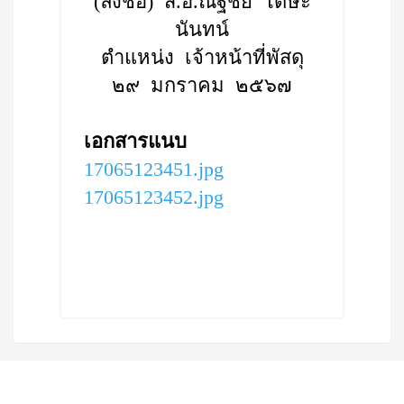
(ลงชื่อ) ส.อ.ณัฐชัย โดษะ
นันทน์
ตำแหน่ง เจ้าหน้าที่พัสดุ
๒๙ มกราคม ๒๕๖๗
เอกสารแนบ
17065123451.jpg
17065123452.jpg