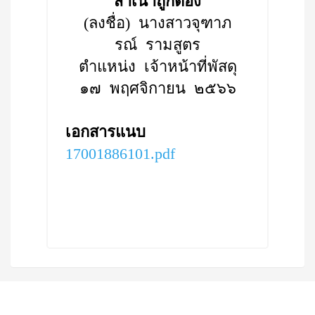
สำเนาถูกต้อง
(ลงชื่อ) นางสาวจุฑาภ
รณ์ รามสูตร
ตำแหน่ง เจ้าหน้าที่พัสดุ
๑๗ พฤศจิกายน ๒๕๖๖
เอกสารแนบ
17001886101.pdf