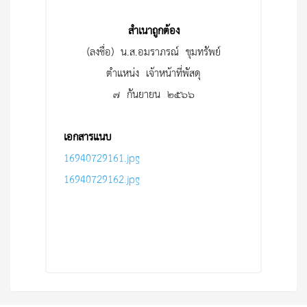
สำเนาถูกต้อง
(ลงชื่อ) น.ส.อมราภรณ์ ขุมทรัพย์
ตำแหน่ง เจ้าหน้าที่พัสดุ
๗ กันยายน ๒๕๖๖
เอกสารแนบ
16940729161.jpg
16940729162.jpg