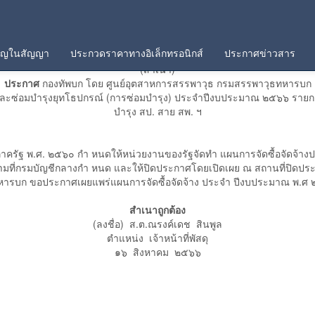
คัญในสัญญา
ประกวดราคาทางอิเล็กทรอนิกส์
ประกาศข่าวสาร
(สำเนา)
ประกาศ
กองทัพบก โดย ศูนย์อุตสาหการสรรพาวุธ กรมสรรพาวุธทหารบก
ังและซ่อมบำรุงยุทโธปกรณ์ (การซ่อมบำรุง) ประจำปีงบประมาณ ๒๕๖๖ รายกา
บำรุง สป. สาย สพ. ฯ
ภาครัฐ พ.ศ. ๒๕๖๐ กำ หนดให้หน่วยงานของรัฐจัดทำ แผนการจัดซื้อจัดจ้า
ี่กรมบัญชีกลางกำ หนด และให้ปิดประกาศโดยเปิดเผย ณ สถานที่ปิดประ
หารบก ขอประกาศเผยแพร่แผนการจัดซื้อจัดจ้าง ประจำ ปีงบประมาณ พ.ศ 
สำเนาถูกต้อง
(ลงชื่อ) ส.ต.ณรงค์เดช สินพูล
ตำแหน่ง เจ้าหน้าที่พัสดุ
๑๖ สิงหาคม ๒๕๖๖