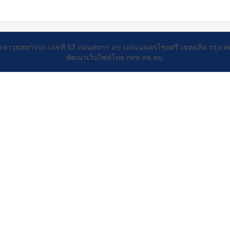
รพาวุธทหารบก เลขที่ 53 ถนนทหาร แขวงถนนนครไชยศรี เขตดุสิต กรุงเ
พัฒนาเว็บไซต์โดย กทท.สพ.ทบ.