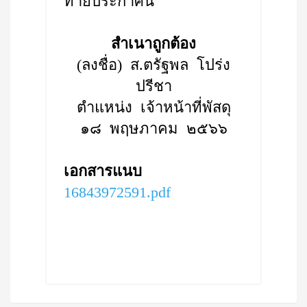
ท้ายประกาศนี้
สำเนาถูกต้อง
(ลงชื่อ) ส.ตรัฐพล โปร่ง
ปรีชา
ตำแหน่ง เจ้าหน้าที่พัสดุ
๑๘ พฤษภาคม ๒๕๖๖
เอกสารแนบ
16843972591.pdf