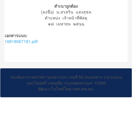
สำเนาถูกต้อง
(ลงชื่อ) น.สรสริน แสงสุชล
ตำแหน่ง เจ้าหน้าที่พัสดุ
๑๘ เมษายน ๒๕๖๖
เอกสารแนบ
16818067181.pdf
กองจัดหากรมสรรพาวุธทหารบก เลขที่ 53 ถนนทหาร แขวงถนน
นครไชยศรี เขตดุสิต กรุงเทพมหานคร 10300
พัฒนาเว็บไซต์โดย กทท.สพ.ทบ.