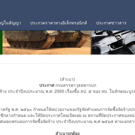
คัญในสัญญา
ประกวดราคาทางอิเล็กทรอนิกส์
ประกาศข่าวสาร
(สำเนา)
ประกาศ
กรมสรรพาวุธทหารบก
ัดจ้าง ประจำปีงบประมาณ พ.ศ. 2565 เรื่องซื้อ สป. ๕ ของ ทบ. ในลักษณ
ุภาครัฐ พ.ศ. ๒๕๖๐ กำหนดให้หน่วยงานของรัฐจัดทำแผนการจัดซื้อจัดจ้า
ีกลางกำหนด และให้ปิดประกาศโดยเปิดเผย ณ สถานที่ปิดประกาศของหน่ว
่แผนการจัดซื้อจัดจ้าง ประจำปีงบประมาณ พ.ศ ๒๕๖๕ ตามเอกสารที
สำเนาถูกต้อง