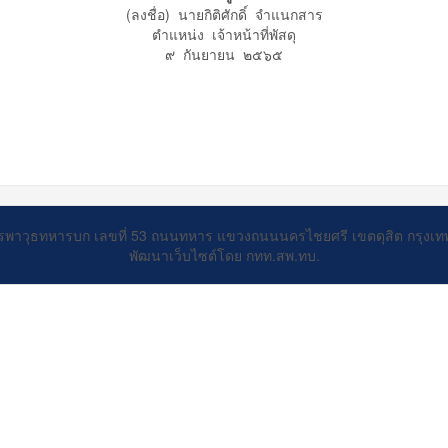
(ลงชื่อ) นายกิติศักดิ์ จำแนกสาร
ตำแหน่ง เจ้าหน้าที่พัสดุ
๙ กันยายน ๒๕๖๕
รพาวุธทหารบก เลขที่ 53 ถนนทหาร แขวงถนนนครไชยศรี เขตดุสิต กรุงเ
พัฒนาเว็บไซต์โดย กทท.สพ.ทบ.