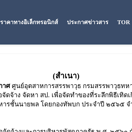
าคาทางอิเล็กทรอนิกส์
ประกาศข่าวสาร
TOR
(สำเนา)
กาศ
ศูนย์อุตสาหการสรรพาวุธ กรมสรรพาวุธทห
ัดจ้าง จัดหา สป. เพื่อจัดทำของที่ระลึกพิธีเทิ
ารชั้นนายพล โดยกองทัพบก ประจำปี ๒๕๖๕ จ
อจัดจ้างและการบริหารพัสดุภาครัฐ พ.ศ. ๒๕๖๐