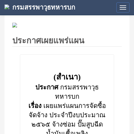
กรมสรรพาวุธทหารบก
Tog
navi
ประกาศเผยแพร่แผน
(สำเนา)
ประกาศ
กรมสรรพาวุธ
ทหารบก
เรื่อง
เผยแพร่แผนการจัดซื้อ
จัดจ้าง ประจำปีงบประมาณ
๒๕๖๕ จ้างซ่อม ปั๊มสูบฉีด
น้ำมันเชื้อเพลิง