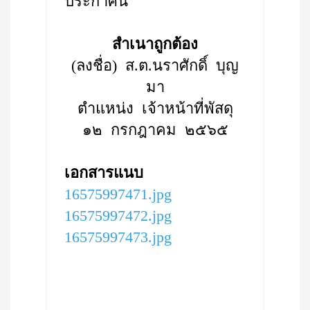
ประกาศนี้
สำเนาถูกต้อง
(ลงชื่อ) ส.ต.นราศักดิ์ บุญ
มา
ตำแหน่ง เจ้าหน้าที่พัสดุ
๑๒ กรกฎาคม ๒๕๖๕
เอกสารแนบ
16575997471.jpg
16575997472.jpg
16575997473.jpg