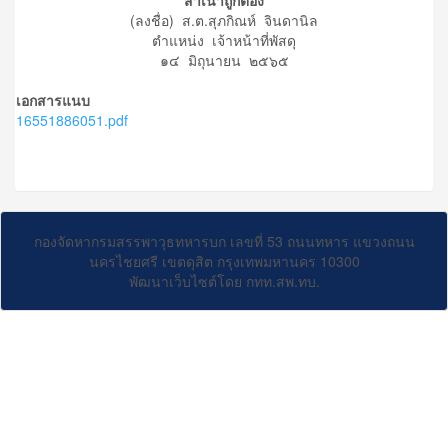
(ลงชื่อ) ส.ต.สุภกิณห์ จินดานิล
ตำแหน่ง เจ้าหน้าที่พัสดุ
๑๔ มิถุนายน ๒๕๖๕
เอกสารแนบ
16551886051.pdf
กองจัดหากรมสรรพาวุธทหารบก เลขที่ 53 ถนนทหาร แขวงถนน
นครไชยศรี เขตดุสิต กรุงเทพมหานคร 10300
พัฒนาเว็บไซต์โดย กทท.สพ.ทบ.