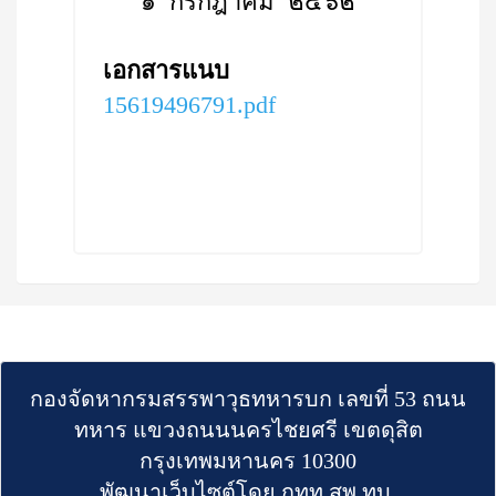
๑ กรกฎาคม ๒๕๖๒
เอกสารแนบ
15619496791.pdf
กองจัดหากรมสรรพาวุธทหารบก เลขที่ 53 ถนน
ทหาร แขวงถนนนครไชยศรี เขตดุสิต
กรุงเทพมหานคร 10300
พัฒนาเว็บไซต์โดย กทท.สพ.ทบ.