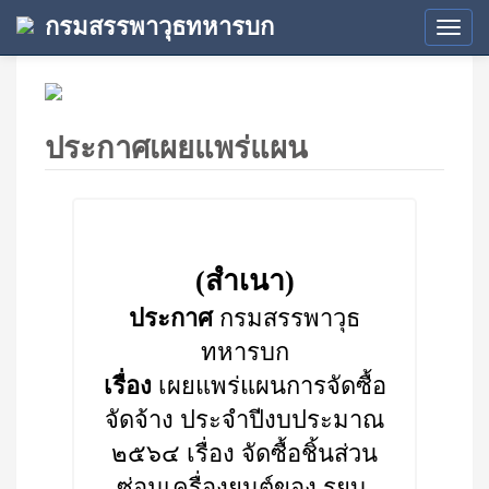
กรมสรรพาวุธทหารบก
Tog
navi
ประกาศเผยแพร่แผน
(สำเนา)
ประกาศ
กรมสรรพาวุธ
ทหารบก
เรื่อง
เผยแพร่แผนการจัดซื้อ
จัดจ้าง ประจำปีงบประมาณ
๒๕๖๔ เรื่อง จัดซื้อชิ้นส่วน
ซ่อมเครื่องยนต์ของ รยบ.