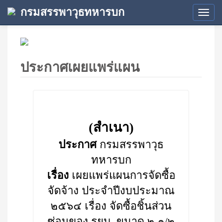
กรมสรรพาวุธทหารบก
Tog
navi
ประกาศเผยแพร่แผน
(สำเนา)
ประกาศ
กรมสรรพาวุธ
ทหารบก
เรื่อง
เผยแพร่แผนการจัดซื้อ
จัดจ้าง ประจำปีงบประมาณ
๒๕๖๔ เรื่อง จัดซื้อชิ้นส่วน
ซ่อมของ รยบ. ขนาด ๒ ๑/๒