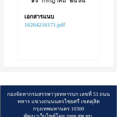
๑๖ กรกฎาคม ๒๕๖๔
เอกสารแนบ
16264216171.pdf
กองจัดหากรมสรรพาวุธทหารบก เลขที่ 53 ถนน
ทหาร แขวงถนนนครไชยศรี เขตดุสิต
กรุงเทพมหานคร 10300
พัฒนาเว็บไซต์โดย กทท.สพ.ทบ.