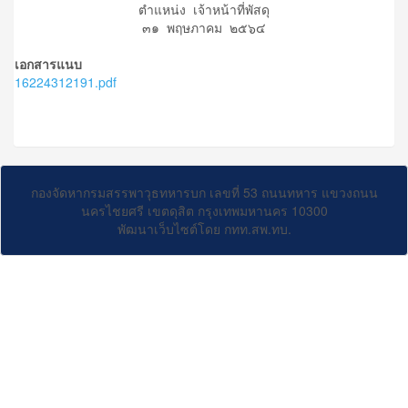
ตำแหน่ง เจ้าหน้าที่พัสดุ
๓๑ พฤษภาคม ๒๕๖๔
เอกสารแนบ
16224312191.pdf
กองจัดหากรมสรรพาวุธทหารบก เลขที่ 53 ถนนทหาร แขวงถนน
นครไชยศรี เขตดุสิต กรุงเทพมหานคร 10300
พัฒนาเว็บไซต์โดย กทท.สพ.ทบ.