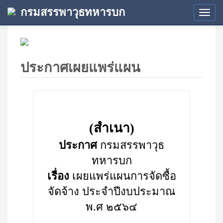
กรมสรรพาวุธทหารบก
Tog
navi
ประกาศเผยแพร่แผน
(สำเนา)
ประกาศ
กรมสรรพาวุธ
ทหารบก
เรื่อง
เผยแพร่แผนการจัดซื้อ
จัดจ้าง ประจำปีงบประมาณ
พ.ศ ๒๕๖๔