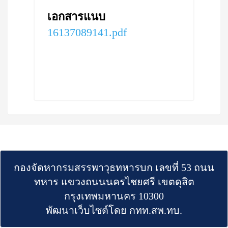
เอกสารแนบ
16137089141.pdf
กองจัดหากรมสรรพาวุธทหารบก เลขที่ 53 ถนน
ทหาร แขวงถนนนครไชยศรี เขตดุสิต
กรุงเทพมหานคร 10300
พัฒนาเว็บไซต์โดย กทท.สพ.ทบ.