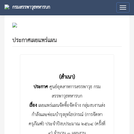
กรมสรรพาวุธทหารบก
Tog
navi
ประกาศเผยแพร่แผน
(สำเนา)
ประกาศ
ศูนย์อุตสาหการสรรพาวุธ กรม
สรรพาวุธทหารบก
เรื่อง
เผยแพร่แผนจัดซื้อจัดจ้าง กลุ่มงบงานส่ง
กำลังและซ่อมบำรุงยุทโธปกรณ์ (การจัดหา
ครุภัณฑ์) ประจำปีงบประมาณ ๒๕๖๔ (ครั้งที่
๔) จำนวน ๓ แผนงาน