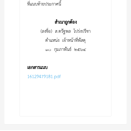
ที่แนบท้ายประกาศนี้
สำเนาถูกต้อง
(ลงชื่อ) ส.ตรัฐพล โปร่งปรีชา
ตำแหน่ง เจ้าหน้าที่พัสดุ
๑๐ กุมภาพันธ์ ๒๕๖๔
เอกสารแนบ
16129479181.pdf