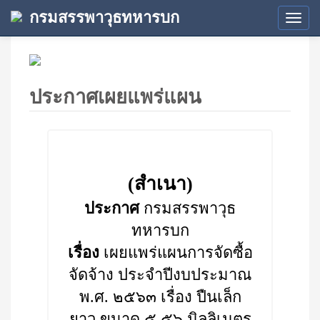
กรมสรรพาวุธทหารบก
Tog
navi
ประกาศเผยแพร่แผน
(สำเนา)
ประกาศ
กรมสรรพาวุธ
ทหารบก
เรื่อง
เผยแพร่แผนการจัดซื้อ
จัดจ้าง ประจำปีงบประมาณ
พ.ศ. ๒๕๖๓ เรื่อง ปืนเล็ก
ยาว ขนาด ๕.๕๖ มิลลิเมตร