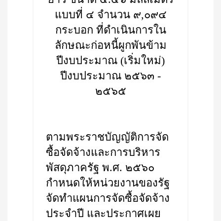
แบบที่ ๔ จำนวน ๙,๐๙๔
กระบอก ที่ดำเนินการใน
ลักษณะก่อหนี้ผูกพันข้าม
ปีงบประมาณ (เริ่มใหม่)
ปีงบประมาณ ๒๕๖๓ -
๒๕๖๕
ตามพระราชบัญญัติการจัด
ซื้อจัดจ้างและการบริหาร
พัสดุภาครัฐ พ.ศ. ๒๕๖๐
กำหนดให้หน่วยงานของรัฐ
จัดทำแผนการจัดซื้อจัดจ้าง
ประจำปี และประกาศเผย