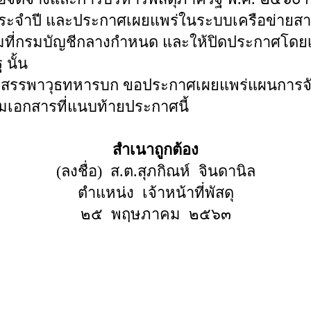
งประจำปี และประกาศเผยแพร่ในระบบเครือข่าย
ี่กรมบัญชีกลางกำหนด และให้ปิดประกาศโดยเป
นั้น
ุธทหารบก ขอประกาศเผยแพร่แผนการจัดซื้
เอกสารที่แนบท้ายประกาศนี้
สำเนาถูกต้อง
(ลงชื่อ) ส.ต.สุภกิณห์ จินดานิล
ตำแหน่ง เจ้าหน้าที่พัสดุ
๒๕ พฤษภาคม ๒๕๖๓