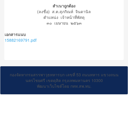
สำเนาถูกต้อง
(ลงชื่อ) ส.ต.สุภกิณห์ จินดานิล
ตำแหน่ง เจ้าหน้าที่พัสดุ
๓๐ เมษายน ๒๕๖๓
เอกสารแนบ
15882169791.pdf
กองจัดหากรมสรรพาวุธทหารบก เลขที่ 53 ถนนทหาร แขวงถนน
นครไชยศรี เขตดุสิต กรุงเทพมหานคร 10300
พัฒนาเว็บไซต์โดย กทท.สพ.ทบ.