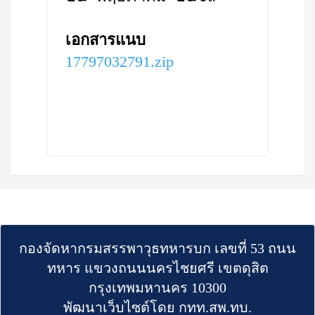
เอกสารแนบ
17797032791.zip
กองจัดหากรมสรรพาวุธทหารบก เลขที่ 53 ถนน
ทหาร แขวงถนนนครไชยศรี เขตดุสิต
กรุงเทพมหานคร 10300
พัฒนาเว็บไซต์โดย กทท.สพ.ทบ.