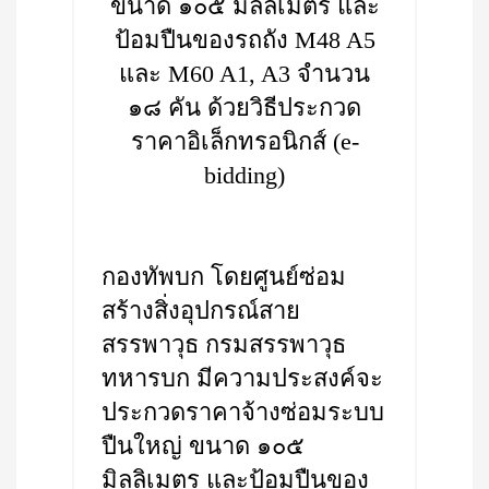
ขนาด ๑๐๕ มิลลิเมตร และ
ป้อมปืนของรถถัง M48 A5
และ M60 A1, A3 จำนวน
๑๘ คัน ด้วยวิธีประกวด
ราคาอิเล็กทรอนิกส์ (e-
bidding)
กองทัพบก โดยศูนย์ซ่อม
สร้างสิ่งอุปกรณ์สาย
สรรพาวุธ กรมสรรพาวุธ
ทหารบก มีความประสงค์จะ
ประกวดราคาจ้างซ่อมระบบ
ปืนใหญ่ ขนาด ๑๐๕
มิลลิเมตร และป้อมปืนของ