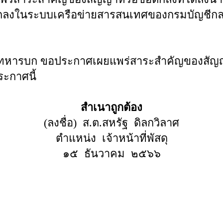
ตกลงในระบบเครือข่ายสารสนเทศของกรมบัญชีก
หารบก ขอประกาศเผยแพร่สาระสำคัญของสัญญา
ะกาศนี้
สำเนาถูกต้อง
(ลงชื่อ) ส.ต.สหรัฐ ดิลกวิลาศ
ตำแหน่ง เจ้าหน้าที่พัสดุ
๑๕ ธันวาคม ๒๕๖๖