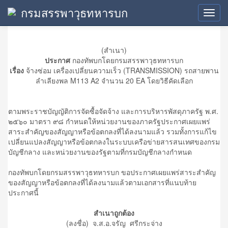
กรมสรรพาวุธทหารบก
ข้อมูลสาระสำคัญในสัญญา
Toggl
navig
(สำเนา)
ประกาศ
กองทัพบกโดยกรมสรรพาวุธทหารบก
เรื่อง
จ้างซ่อม เครื่องเปลี่ยนความเร็ว (TRANSMISSION) รถสายพาน
ลำเลียงพล M113 A2 จำนวน 20 EA โดยวิธีคัดเลือก
ตามพระราชบัญญัติการจัดซื้อจัดจ้าง และการบริหารพัสดุภาครัฐ พ.ศ.
๒๕๖๐ มาตรา ๙๘ กำหนดให้หน่วยงานของภาครัฐประกาศเผยแพร่
สาระสำคัญของสัญญาหรือข้อตกลงที่ได้ลงนามแล้ว รวมทั้งการแก้ไข
เปลี่ยนแปลงสัญญาหรือข้อตกลงในระบบเครือข่ายสารสนเทศของกรม
บัญชีกลาง และหน่วยงานของรัฐตามที่กรมบัญชีกลางกำหนด
กองทัพบกโดยกรมสรรพาวุธทหารบก ขอประกาศเผยแพร่สาระสำคัญ
ของสัญญาหรือข้อตกลงที่ได้ลงนามแล้วตามเอกสารที่แนบท้าย
ประกาศนี้
สำเนาถูกต้อง
(ลงชื่อ) จ.ส.อ.จรัญ ศรีกระจ่าง