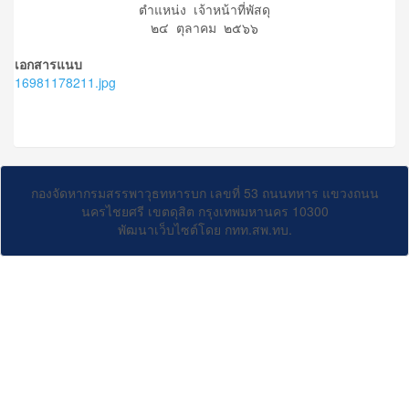
ตำแหน่ง เจ้าหน้าที่พัสดุ
๒๔ ตุลาคม ๒๕๖๖
เอกสารแนบ
16981178211.jpg
กองจัดหากรมสรรพาวุธทหารบก เลขที่ 53 ถนนทหาร แขวงถนน
นครไชยศรี เขตดุสิต กรุงเทพมหานคร 10300
พัฒนาเว็บไซต์โดย กทท.สพ.ทบ.